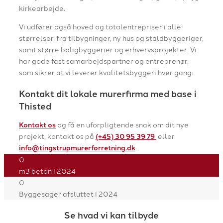
kirkearbejde.
Vi udfører også hoved og totalentrepriser i alle
størrelser, fra tilbygninger, ny hus og staldbyggeriger,
samt større boligbyggerier og erhvervsprojekter. Vi
har gode fast samarbejdspartner og entreprenør,
som sikrer at vi leverer kvalitetsbyggeri hver gang.
Kontakt dit lokale murerfirma med base i
Thisted
Kontakt os
og få en uforpligtende snak om dit nye
projekt, kontakt os på
(+45) 30 95 39 79
eller
info@tingstrupmurerforretning.dk
.
0
m3 beton i 2024
0
Byggesager afsluttet i 2024
Se hvad vi kan tilbyde