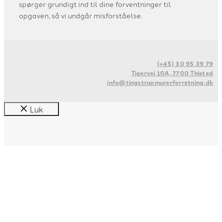
spørger grundigt ind til dine forventninger til
opgaven, så vi undgår misforståelse.
(+45) 30 95 39 79
Tigervej 10A, 7700 Thisted
info@tingstrupmurerforretning.dk
Luk