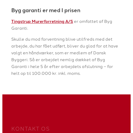
Byg garanti er med I prisen​
Tingstrup Murerforretning A/S
er omfattet af Byg
Garanti.
Skulle du mod forventning blive utilfreds med det
arbejde, du har fået udført, bliver du glad for at have
valgt en håndværker, som er medlem af Dansk
Byggeri. Så er arbejdet nemlig dækket af Byg
Garanti i hele 5 år efter arbejdets afslutning – for
helt op til 100.000 kr. inkl. moms.
KONTAKT OS