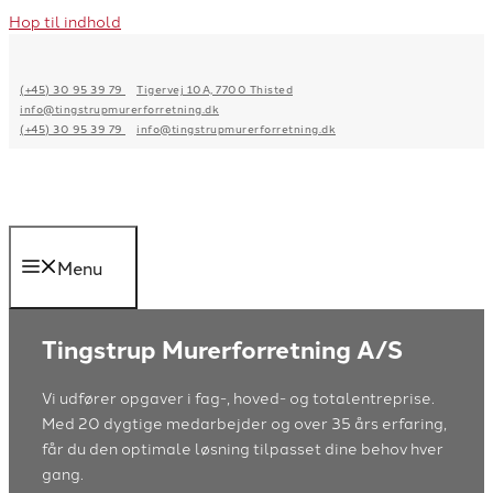
Hop til indhold
(+45) 30 95 39 79
Tigervej 10A, 7700 Thisted
info@tingstrupmurerforretning.dk
(+45) 30 95 39 79
info@tingstrupmurerforretning.dk
Menu
Tingstrup Murerforretning A/S
Vi udfører opgaver i fag-, hoved- og totalentreprise.
Med 20 dygtige medarbejder og over 35 års erfaring,
får du den optimale løsning tilpasset dine behov hver
gang.