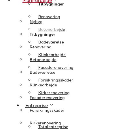
Murerarbejde
Tilbygninger
Renovering
Nybyg
Betonarbejde
Tilbygninger
Badeværelse
Renovering
Klinkearbejde
Betonarbejde
Facaderenovering
Badeværelse
Forsikringsskader
Klinkearbejde
Kirkerenovering
Facaderenovering
Entreprise
Forsikringsskader
Kirkerenovering
Totalentreprise