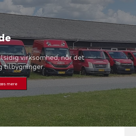
de
lsidig virksomhed, når det
 tilbygninger.
æs mere