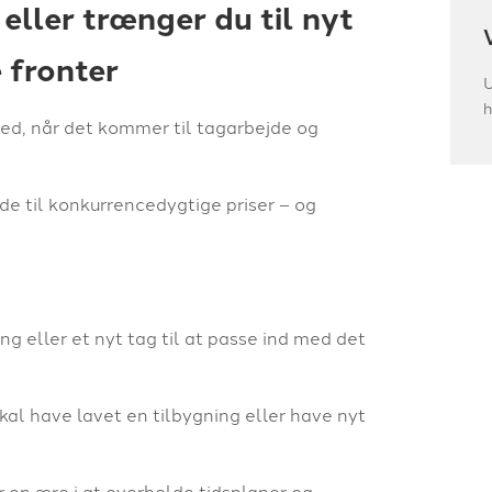
eller trænger du til nyt
e fronter
U
h
hed, når det kommer til tagarbejde og
de til konkurrencedygtige priser – og
ng eller et nyt tag til at passe ind med det
kal have lavet en tilbygning eller have nyt
r en ære i at overholde tidsplaner og