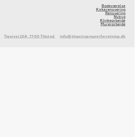
Badeværelse
Kirkerenovering
Renovering
Nybyg
Klinkearbejde
Murerarbejde
Tigervej 10A, 7700 Thisted
info@tingstrupmurerforretning.dk