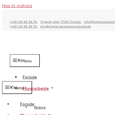
Hop til indhold
(+45) 30 95 39 79
Tigervej 10A, 7700 Thisted
info@tingstrupmurer
(+45) 30 95 39 79
info@tingstrupmurerforretning.dk
Menu
Forside
Menu
Murerarbejde
Forside
Nybyg